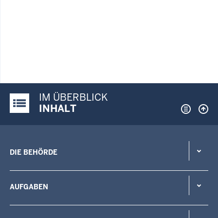
IM ÜBERBLICK
Justiz-Portal im Überblick:
INHALT
DIE BEHÖRDE
AUFGABEN